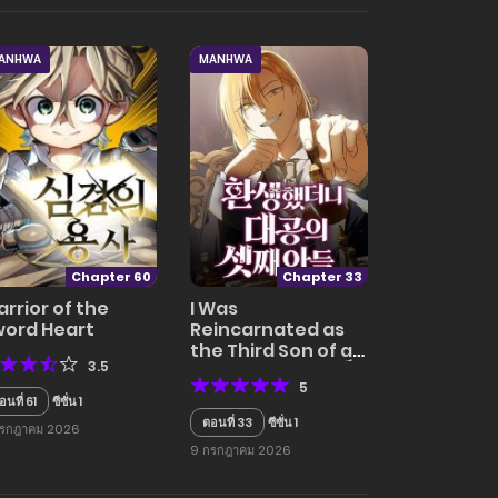
ANHWA
MANHWA
Chapter 60
Chapter 33
rrior of the
I Was
ord Heart
Reincarnated as
the Third Son of a
3.5
Duke เกิดใหม่ทีดันเป็น
5
บุตรชายคนที่สามของ
อนที่ 61
ซีซั่น 1
ท่านดยุคซะงั้น
ตอนที่ 33
ซีซั่น 1
กรกฎาคม 2026
9 กรกฎาคม 2026