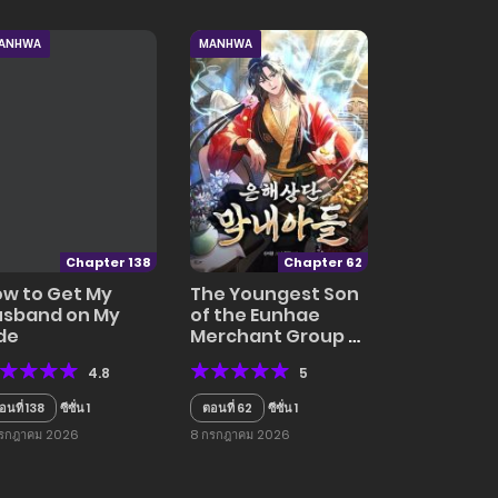
ANHWA
MANHWA
Chapter 138
Chapter 62
w to Get My
The Youngest Son
usband on My
of the Eunhae
de
Merchant Group –
บุตรชายคนสุดท้องแห่ง
4.8
5
หอการค้าอึนเฮ
อนที่ 138
ซีซั่น 1
ตอนที่ 62
ซีซั่น 1
กรกฎาคม 2026
8 กรกฎาคม 2026