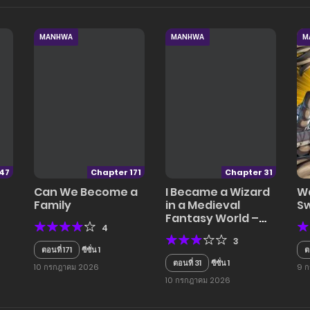
MANHWA
MANHWA
M
47
Chapter 171
Chapter 31
Can We Become a
I Became a Wizard
Wa
Family
in a Medieval
Sw
Fantasy World –
4
พลิกชีวิตจอมเวทใน
3
โลกแฟนตาซียุคกลาง
ตอนที่ 171
ซีซั่น 1
ต
ตอนที่ 31
ซีซั่น 1
10 กรกฎาคม 2026
9 
10 กรกฎาคม 2026