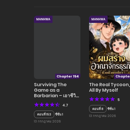
MANHWA
MANHWA
Chapter 154
Chapter
Surviving The
The Real Tycoon,
Game as a
All By Myself
Barbarian – เอาชีวิต
5
รอดในเกมฉบับคน
4.7
เถื่อน
ตอนที่ 8
ซีซั่น 1
ตอนที่ 153
ซี่ซั่น 1
13 กรกฎาคม 2026
13 กรกฎาคม 2026