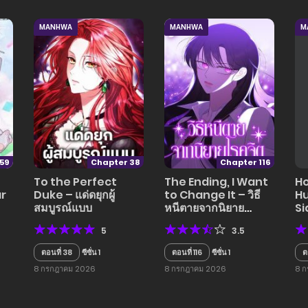
MANHWA
MANHWA
M
59
Chapter 38
Chapter 116
To the Perfect
The Ending, I Want
Ho
ar
Duke – แด่ดยุกผู้
to Change It – วิธี
H
สมบูรณ์แบบ
หนีตายจากนิยาย
Si
โรคจิต
5
3.5
ตอนที่ 38
ซีซั่น 1
ตอนที่ 116
ซีซั่น 1
ต
8 กรกฎาคม 2026
8 กรกฎาคม 2026
8 