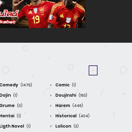
Comedy
Comic
(1476)
(1)
Dojin
Doujinshi
(1)
(163)
Grume
Harem
(0)
(446)
Hentai
Historical
(1)
(404)
Ligth Novel
Lolicon
(1)
(3)