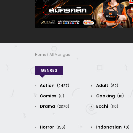
Home
All Mangas
GENRES
Action
Adult
(2427)
(62)
Comics
Cooking
(0)
(16)
Drama
Ecchi
(2370)
(110)
Horror
Indonesian
(156)
(0)