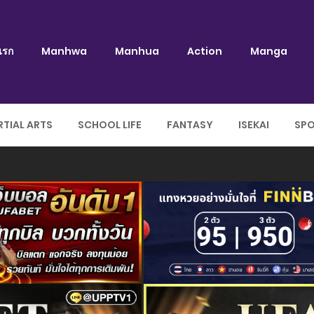
แรก
Manhwa
Manhua
Action
Manga
TIAL ARTS
SCHOOL LIFE
FANTASY
ISEKAI
SP