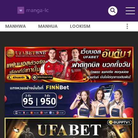
MANHWA
MANHUA
LOOKISM