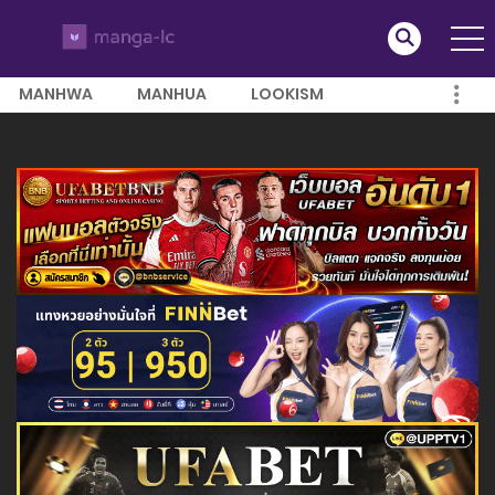
MANHWA
MANHUA
LOOKISM