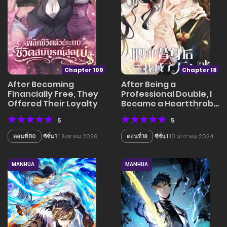
Chapter 109
Chapter 18
After Becoming
After Being a
Financially Free, They
Professional Double, I
Offered Their Loyalty
Became a Heartthrob
– สแตนด์อินอย่างฉันก็มี
5
5
หัวใจนะ
ตอนที่ 110
ซีซั่น 1
1 สิงหาคม 2026
ตอนที่ 18
ซีซั่น 1
10 มกราคม 2024
MANHUA
MANHUA