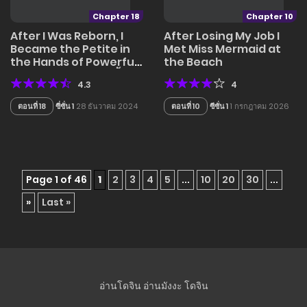
Chapter 18
Chapter 10
After I Was Reborn, I
After Losing My Job I
Became the Petite in
Met Miss Mermaid at
the Hands of Powerful
the Beach
Ministers – เกิดใหม่ทั้งที
4.3
4
ดันเป็นคนโปรดของเสนาบดี
ซะงั้น
ตอนที่ 18
ซี่ซั่น 1
28 ธันวาคม 2024
ตอนที่ 10
ซีซั่น 1
1 กรกฎาคม 2026
Page 1 of 46
1
2
3
4
5
...
10
20
30
...
»
Last »
อ่านโดจิน
อ่านมังงะ
โดจิน