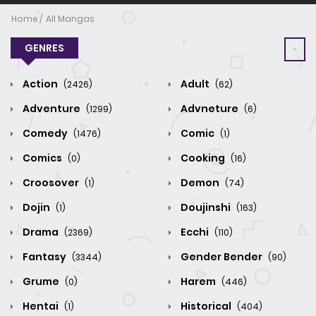
Home
All Mangas
GENRES
Action
Adult
(2426)
(62)
Adventure
Advneture
(1299)
(6)
Comedy
Comic
(1476)
(1)
Comics
Cooking
(0)
(16)
Croosover
Demon
(1)
(74)
Dojin
Doujinshi
(1)
(163)
Drama
Ecchi
(2369)
(110)
Fantasy
Gender Bender
(3344)
(90)
Grume
Harem
(0)
(446)
Hentai
Historical
(1)
(404)