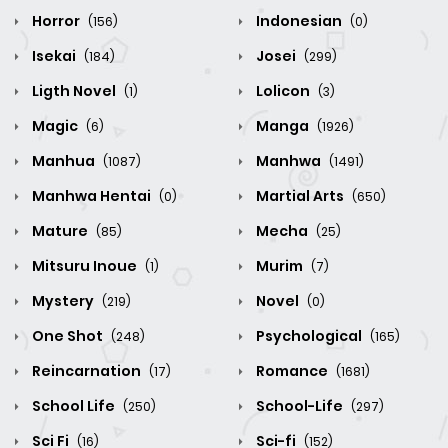
Horror
Indonesian
(156)
(0)
Isekai
Josei
(184)
(299)
Ligth Novel
Lolicon
(1)
(3)
Magic
Manga
(6)
(1926)
Manhua
Manhwa
(1087)
(1491)
Manhwa Hentai
Martial Arts
(0)
(650)
Mature
Mecha
(85)
(25)
Mitsuru Inoue
Murim
(1)
(7)
Mystery
Novel
(219)
(0)
One Shot
Psychological
(248)
(165)
Reincarnation
Romance
(17)
(1681)
School Life
School-Life
(250)
(297)
Sci Fi
Sci-fi
(16)
(152)