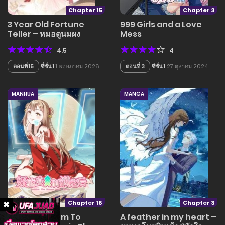
Chapter 15
Chapter 3
3 Year Old Fortune
999 Girls and a Love
Teller – หมอดูนมผง
Mess
4.5
4
ตอนที่ 15
ซี่ซั่น 1
1 พฤษภาคม 2026
ตอนที่ 3
ซีซั่น 1
27 ตุลาคม 2024
MANHUA
MANGA
Chapter 16
Chapter 3
A Card System To
A feather in my heart –