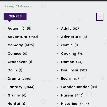
Home
All Mangas
GENRES
Action
Adult
(2425)
(62)
Adventure
Advneture
(1299)
(6)
Comedy
Comic
(1475)
(1)
Comics
Cooking
(0)
(16)
Croosover
Demon
(1)
(74)
Dojin
Doujinshi
(1)
(162)
Drama
Ecchi
(2369)
(110)
Fantasy
Gender Bender
(3344)
(90)
Grume
Harem
(0)
(446)
Hentai
Historical
(1)
(404)