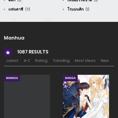
ตลก
เหนือธรรมชาติ
(1)
(1)
แฟนตาซี
โรแมนติก
(7)
(1)
Manhua
1087 RESULTS
Latest
A-Z
Rating
Trending
Most Views
New
MANHUA
MANGA