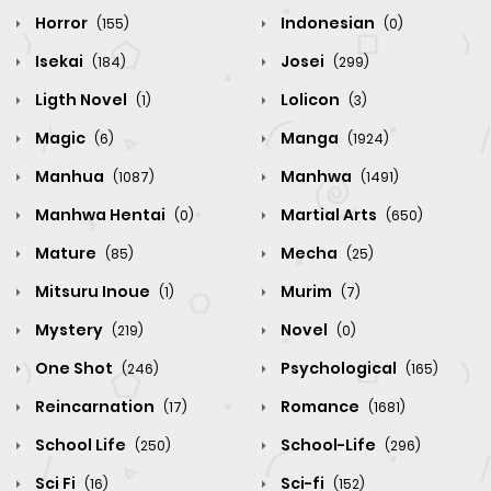
Horror
Indonesian
(155)
(0)
Isekai
Josei
(184)
(299)
Ligth Novel
Lolicon
(1)
(3)
Magic
Manga
(6)
(1924)
Manhua
Manhwa
(1087)
(1491)
Manhwa Hentai
Martial Arts
(0)
(650)
Mature
Mecha
(85)
(25)
Mitsuru Inoue
Murim
(1)
(7)
Mystery
Novel
(219)
(0)
One Shot
Psychological
(246)
(165)
Reincarnation
Romance
(17)
(1681)
School Life
School-Life
(250)
(296)
Sci Fi
Sci-fi
(16)
(152)