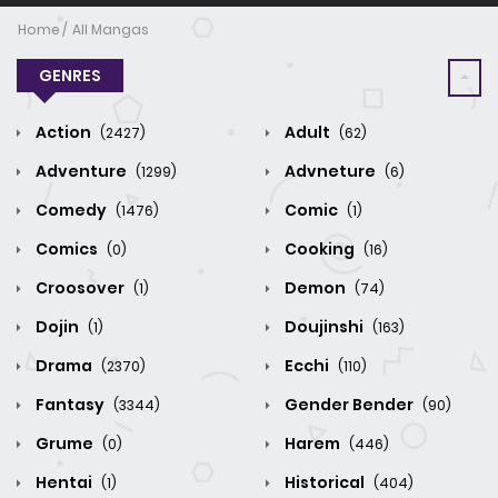
Home
All Mangas
GENRES
Action
Adult
(2427)
(62)
Adventure
Advneture
(1299)
(6)
Comedy
Comic
(1476)
(1)
Comics
Cooking
(0)
(16)
Croosover
Demon
(1)
(74)
Dojin
Doujinshi
(1)
(163)
Drama
Ecchi
(2370)
(110)
Fantasy
Gender Bender
(3344)
(90)
Grume
Harem
(0)
(446)
Hentai
Historical
(1)
(404)