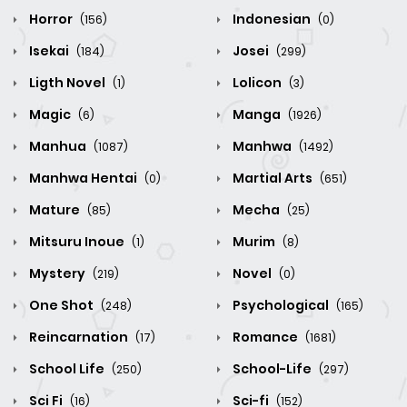
Horror
Indonesian
(156)
(0)
Isekai
Josei
(184)
(299)
Ligth Novel
Lolicon
(1)
(3)
Magic
Manga
(6)
(1926)
Manhua
Manhwa
(1087)
(1492)
Manhwa Hentai
Martial Arts
(0)
(651)
Mature
Mecha
(85)
(25)
Mitsuru Inoue
Murim
(1)
(8)
Mystery
Novel
(219)
(0)
One Shot
Psychological
(248)
(165)
Reincarnation
Romance
(17)
(1681)
School Life
School-Life
(250)
(297)
Sci Fi
Sci-fi
(16)
(152)