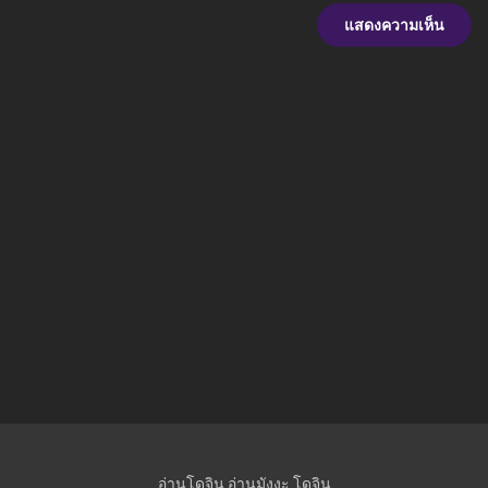
อ่านโดจิน
อ่านมังงะ
โดจิน