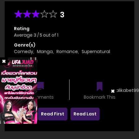
3
Rating
Average
3
/
5
out of
1
Genre(s)
Comedy
,
Manga
,
Romance
,
Supernatural
Status
OnGoing
0 comments
Bookmark This
Read First
Read Last