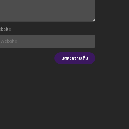
bsite