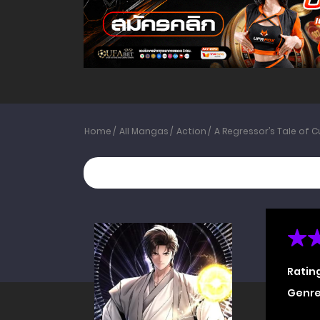
Home
All Mangas
Action
A Regressor’s Tale of C
Ratin
Genre