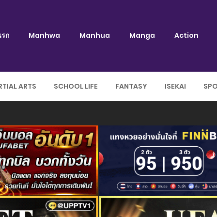
แรก
Manhwa
Manhua
Manga
Action
TIAL ARTS
SCHOOL LIFE
FANTASY
ISEKAI
SP