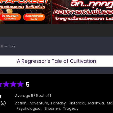
ultivation
A Regressor’s Tale of Cultivation
5
Average
5
/
5
out of
1
g
Action
,
Adventure
,
Fantasy
,
Historical
,
Manhwa
,
Mar
(s)
Psychological
,
Shounen
,
Tragedy