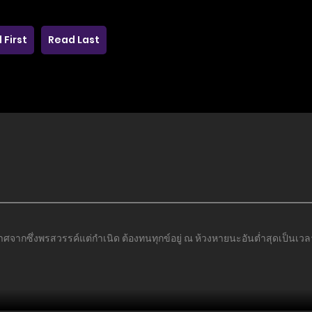
 First
Read Last
ปราศจากซึ่งพรสวรรค์แต่กำเนิด ต้องทนทุกข์อยู่ ณ ห้วงหายนะอันต่ำสุดเป็นเ