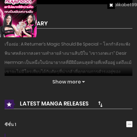
SUMMARY
เรื่องย่อ : A Returner’s Magic Should Be Special – โลกกำลังจะพัง
พินาศหลังจากสงครามทำลายล้างนานสิบปีใน “เขาวงกตเงา” Desir
Herrman เป็นหนึ่งในนักมายากลที่มีฝีมือคนสุดท้ายที่เหลืออยู่ แต่ถึงแม้
เขาจะไม่มีใครเทียบได้กับศัตรูที่น่ากลัวที่คุกคามการดำรงอยู่ของ
มนุษยชาติ เมื่อเขาแน่ใจว่าจุดจบมาถึงแล้วเขาก็ถูกส่งกลับไปในช่วง
Show more
แรก ๆ ของการเรียนเวทมนตร์ที่ Hebrion Academy อันทรงเกียรติ!
ด้วยโอกาสครั้งที่สองที่หายากนี้ Desir มุ่งมั่นที่จะช่วยตัวเองไม่เพียง แต่
LATEST MANGA RELEASES
ยังรวมถึงเพื่อนและสหายที่เขาเสียไปด้วย มีความรู้ว่าอนาคตของพวก
เขาเป็นอย่างไรความพยายามของเขาสามารถสร้างความแตกต่างได้
ซีซั่น 1
หรือไม่หรือพวกเขาทั้งหมดถึงวาระที่จะหวนกลับไปสู่ชะตากรรมที่เลว
ร้ายเช่นเดียวกัน อิงจากนวนิยายฮิต…