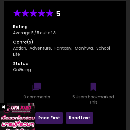
5
Rating
Average
5
/
5
out of
3
Genre(s)
Action
,
Adventure
,
Fantasy
,
Manhwa
,
School
Life
Status
OnGoing
0 comments
5 Users bookmarked
This
Read First
Read Last