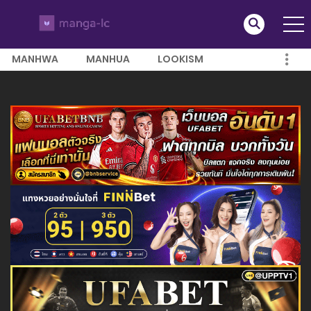
MANHWA
MANHUA
LOOKISM