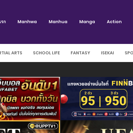
แรก
Manhwa
Manhua
Manga
Action
TIAL ARTS
SCHOOL LIFE
FANTASY
ISEKAI
SP