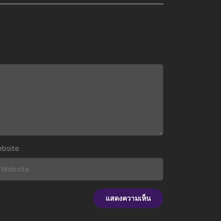
bsite