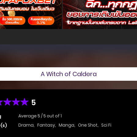
A Witch of Caldera
5
Average
5
/
5
out of
1
g
Drama
,
Fantasy
,
Manga
,
One Shot
,
Sci Fi
(s)