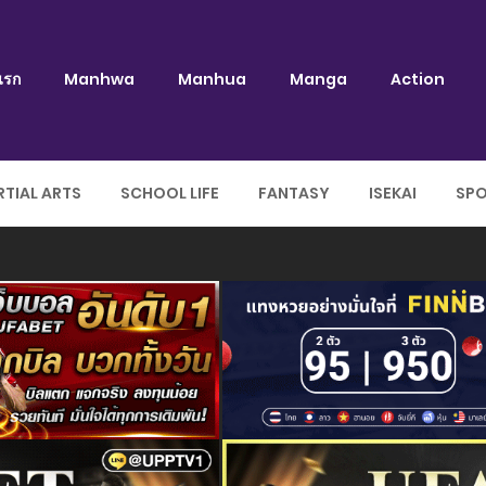
แรก
Manhwa
Manhua
Manga
Action
TIAL ARTS
SCHOOL LIFE
FANTASY
ISEKAI
SP