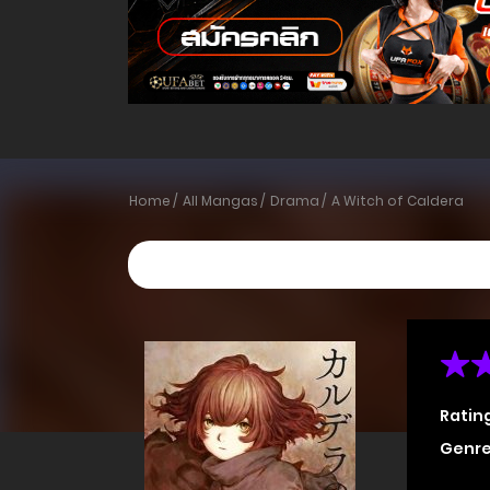
Home
All Mangas
Drama
A Witch of Caldera
Ratin
Genre