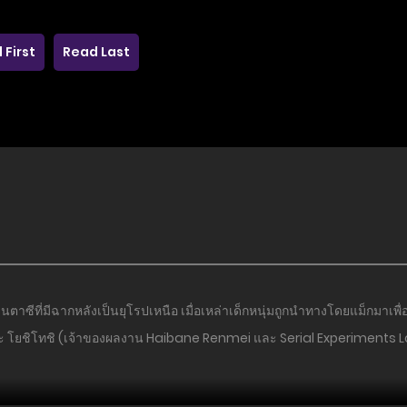
 First
Read Last
นตาซีที่มีฉากหลังเป็นยุโรปเหนือ เมื่อเหล่าเด็กหนุ่มถูกนำทางโดยแม็กมาเพื
เบะ โยชิโทชิ (เจ้าของผลงาน Haibane Renmei และ Serial Experiments 