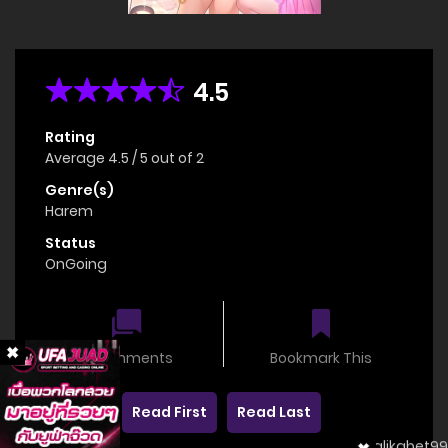
4.5
Rating
Average
4.5
/
5
out of
2
Genre(s)
Harem
Status
OnGoing
0 comments
Bookmark This
Read First
Read Last