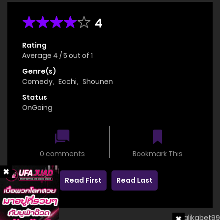
4
Rating
Average
4
/
5
out of
1
Genre(s)
Comedy
,
Ecchi
,
Shounen
Status
OnGoing
0 comments
Bookmark This
Read First
Read Last