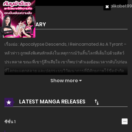
SUMMARY
เรื่องย่อ : Apocalypse Descends, I Reincarnated As A Tyrant –
หลัวห่าว ถูกพลังพิเศษหักหลังในเหตุการณ์วันสิ้นโลกที่เต็มไปด้วยสัตว์
ประหลาด ขณะที่เขารู้สึกเสียใจ เขาก็พบว่าตัวเองย้อนเวลากลับไปก่อน
ที่โลกจะแตกสลาย และปลุกระบบวิวัฒนาการที่มีศักยภาพไร้ขีดจำกัด
ขึ้นมา! ครั้งนี้ หลัวห่าวสาบานว่าจะแก้แค้นผู้ที่ทรยศต่อเขา และสร้าง
Show more
ป้อมปราการที่ไม่มีวันถูกทำลายท่ามกลางเหตุการณ์วันสิ้นโลก อย่างไร
ก็ตาม พลังพิเศษเริ่มตื่นขึ้นก่อนเวลา และดูเหมือนว่าจะมีใครบางคน
LATEST MANGA RELEASES
กำลังบงการเหตุการณ์จากเงามืด ทุกอย่างกำลังหลุดจากการควบคุม สิ่ง
ที่แปลกที่สุดคือระบบวิวัฒนาการของหลัวห่าว ดูเหมือนว่ามันจะผลักดัน
ซีซั่น 1
เขาไปสู่เส้นทางที่ย้อนกลับไม่ได้…