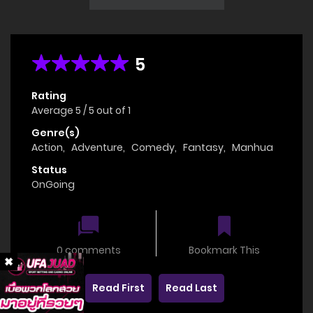
5
Rating
Average
5
/
5
out of
1
Genre(s)
Action
,
Adventure
,
Comedy
,
Fantasy
,
Manhua
Status
OnGoing
0 comments
Bookmark This
Read First
Read Last