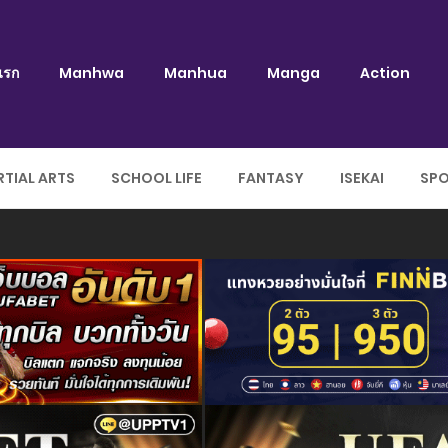
แรก
Manhwa
Manhua
Manga
Action
TIAL ARTS
SCHOOL LIFE
FANTASY
ISEKAI
SP