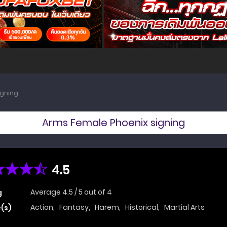
igning
Arms Female Phoenix signing
4.5
Average
4.5
/
5
out of
4
g
Action
,
Fantasy
,
Harem
,
Historical
,
Martial Arts
(s)