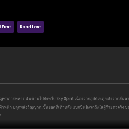
 First
Read Last
ญชาการทหาร ฉันข้ามไปยังทวีป Sky Spirit เนื่องจากอุบัติเหตุ หลังจากลืมตา
ท้าหน้า ปลุกพลังวิญญาณชั้นยอดที่เท้าหลัง แบกปืนยิงรถถังใส่ผู้ร้ายตัวจริง 
?