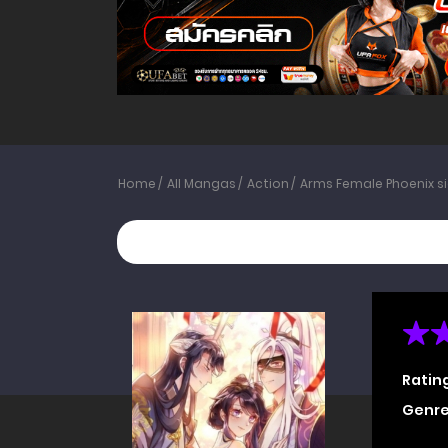
Home
All Mangas
Action
Arms Female Phoenix s
Ratin
Genre