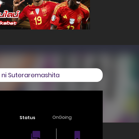
i ni Suteraremashita
OnGoing
Status