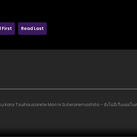
 First
Read Last
ku kara Tsuihousarete Mori ni Suteraremashita – ยังไม่มีเรื่องย่อในต