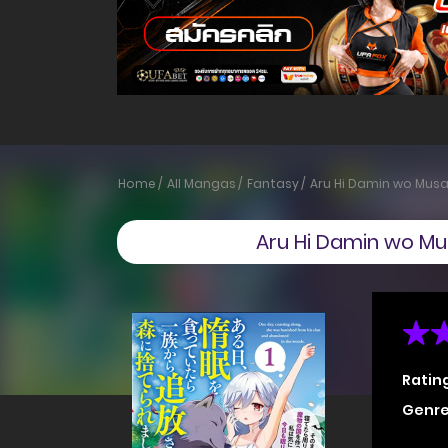
Home
All Mangas
Fantasy
Aru Hi Damin wo Musa
Aru Hi Damin wo Mus
Ratin
Genre