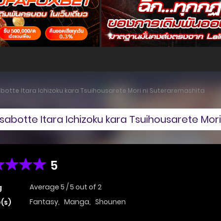
botte Itara Ichizoku kara Tsuihousarete Mori ni Suteraremashita
abotte Itara Ichizoku kara Tsuihousarete Mor
5
Average
5
/
5
out of
2
g
Fantasy
,
Manga
,
Shounen
(s)