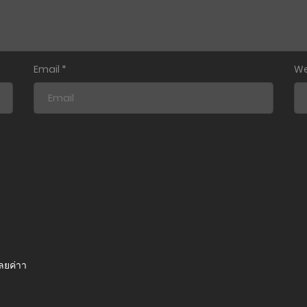
Email
*
We
เลยค่าา