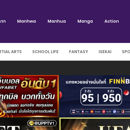
แรก
Manhwa
Manhua
Manga
Action
TIAL ARTS
SCHOOL LIFE
FANTASY
ISEKAI
SP