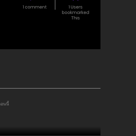
1 comment
1 Users
bookmarked
This
อนนี้