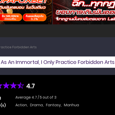
Practice Forbidden Arts
As An Immortal, I Only Practice Forbidden Arts
4.7
Average
4.7
/
5
out of
3
g
Action
,
Drama
,
Fantasy
,
Manhua
(s)