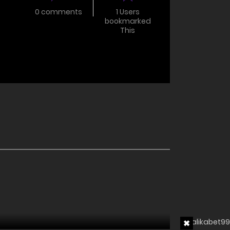
0 comments
1 Users
bookmarked
This