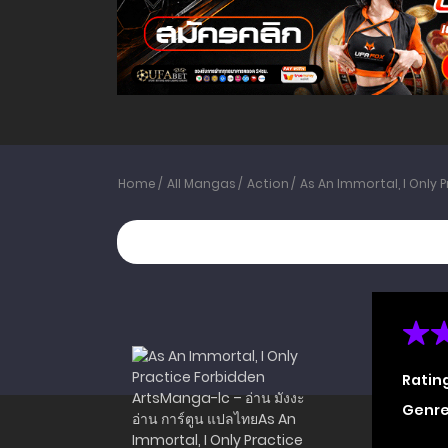
Home
All Mangas
Action
As An Immortal, I Only 
Ratin
Genre