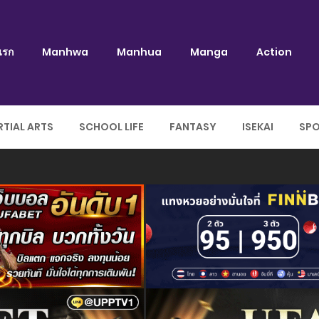
แรก
Manhwa
Manhua
Manga
Action
TIAL ARTS
SCHOOL LIFE
FANTASY
ISEKAI
SP