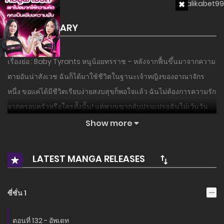
SUMMARY
เรื่องย่อ : Baby Tyrants หนูน้อยทรราช – หลังจากฟื้นขึ้นมาจากความ
ตายอันน่าสังเวช ฉันก็ได้มาใช้ชีวิตในฐานะเจ้าหญิงของอาณาจักร
หนึ่ง ขอแค่ได้มีชีวิตเรียบง่ายสงบสุขก็พอใจแล้ว ฉันไม่ต้องการความรัก
จากครอบครัวหรือใครทั้งนั้น! แต่พวกเขากลับปรนเปรอฉันไม่เว้นวัน
ไหนจะยกทั้งป่า ปราสาท หรือกระทั่งประเทศให้กับฉันที่อายุแค่ขวบ
Show more
เดียว! ไม่นะ… แล้วแบบนี้ฉันจะได้ใช้ชีวิตในแบบที่ต้องการไหมเนี่ย…?!
LATEST MANGA RELEASES
อ่านเรื่องนี้ก่อนใครได้ที่ MANGA-LC.NET เท่านั้น!
ซี่ซั่น 1
ตอนที่ 132 - อัพเดท