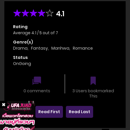
4.1
Rating
Average
4.1
/
5
out of
7
Genre(s)
Drama
,
Fantasy
,
Manhwa
,
Romance
Status
OnGoing
0 comments
3 Users bookmarked
This
Read First
Read Last