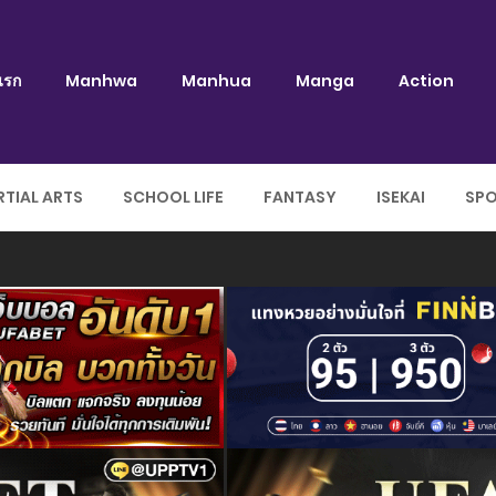
แรก
Manhwa
Manhua
Manga
Action
TIAL ARTS
SCHOOL LIFE
FANTASY
ISEKAI
SP