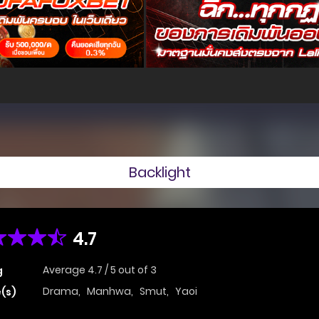
Backlight
4.7
Average
4.7
/
5
out of
3
g
Drama
,
Manhwa
,
Smut
,
Yaoi
(s)