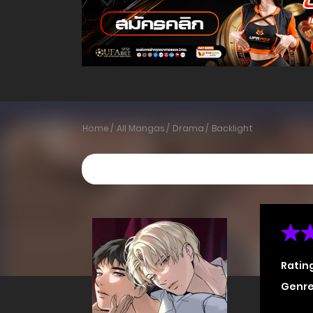
Home
All Mangas
Drama
Backlight
Ratin
Genre