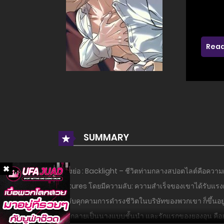
Read
SUMMARY
เรื่องย่อ : Backlight – ชีวิตท่ามกลางสปอตไลต์คือควา
Pictures โดยมีความลับ: ความสำเร็จของเขาได้รับแรงผลั
ลึกลับคุกคามการดำรงชีวิตในบริษัทของพวกเขา ก็ขึ้นอยู
ฝ่ายกลายเป็นนางแบบชั้นนำ และรักแรกของยองอุน คือฮัน