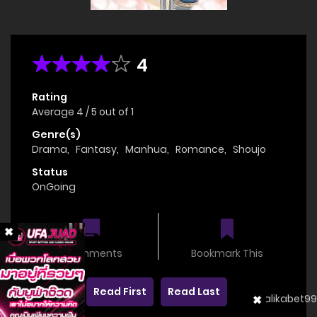
4
Rating
Average
4
/
5
out of
1
Genre(s)
Drama
,
Fantasy
,
Manhua
,
Romance
,
Shoujo
Status
OnGoing
0 comments
Bookmark This
Read First
Read Last