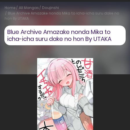
Home
All Mangas
Doujinshi
Blue Archive Amazake nonda Mika to icha-icha suru dake no
hon By UTAKA
Blue Archive Amazake nonda Mika to
icha-icha suru dake no hon By UTAKA