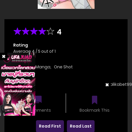
4
Rating
Average
4
/
5
out of
1
Genre(s)
Doujinshi
,
Manga
,
One Shot
Status
OnGoing
0 comments
Bookmark This
Read First
Read Last