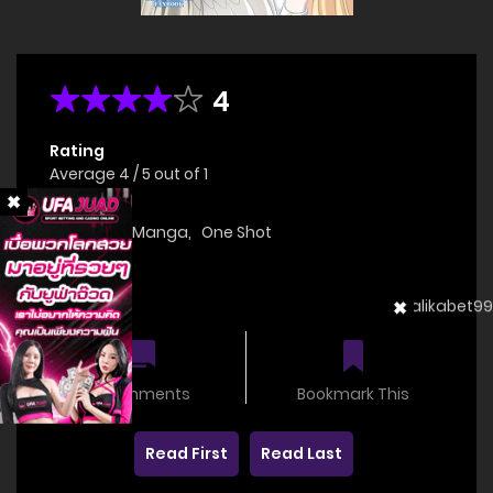
4
Rating
Average
4
/
5
out of
1
Genre(s)
Doujinshi
,
Manga
,
One Shot
Status
OnGoing
0 comments
Bookmark This
Read First
Read Last