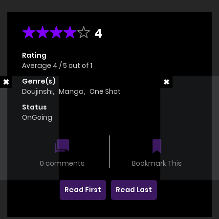
4
Rating
Average
4
/
5
out of
1
Genre(s)
Doujinshi
,
Manga
,
One Shot
Status
OnGoing
0 comments
Bookmark This
Read First
Read Last