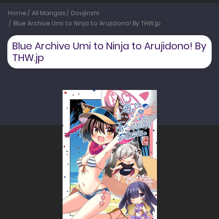
Home
All Mangas
Doujinshi
Blue Archive Umi to Ninja to Arujidono! By THW.jp
Blue Archive Umi to Ninja to Arujidono! By
THW.jp