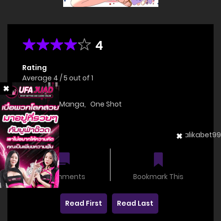
4
Rating
Average
4
/
5
out of
1
Genre(s)
Doujinshi
,
Manga
,
One Shot
Status
OnGoing
0 comments
Bookmark This
Read First
Read Last