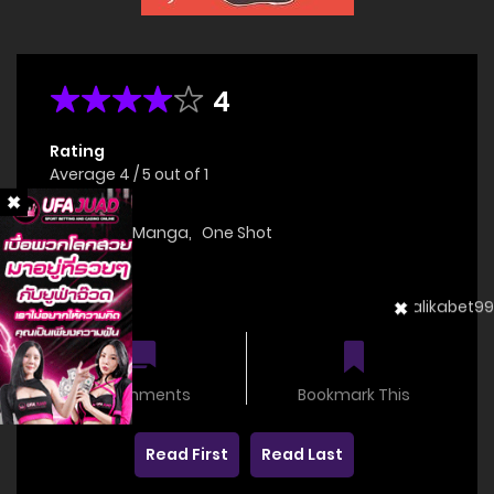
4
Rating
Average
4
/
5
out of
1
Genre(s)
Doujinshi
,
Manga
,
One Shot
Status
OnGoing
0 comments
Bookmark This
Read First
Read Last