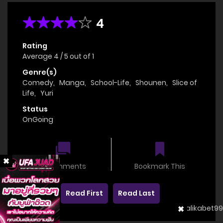
4
Rating
Average
4
/
5
out of
1
Genre(s)
Comedy
,
Manga
,
School-Life
,
Shounen
,
Slice of
Life
,
Yuri
Status
OnGoing
0 comments
Bookmark This
Read First
Read Last