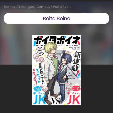
Home
All Mangas
Comedy
Boita Boine
Boita Boine