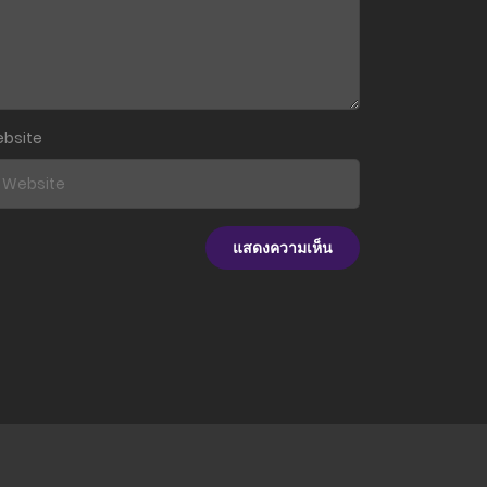
bsite