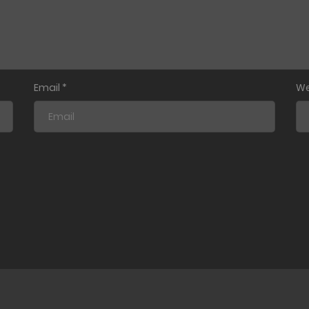
Email
*
We