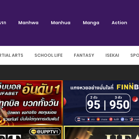
แรก
Manhwa
Manhua
Manga
Action
TIAL ARTS
SCHOOL LIFE
FANTASY
ISEKAI
SP