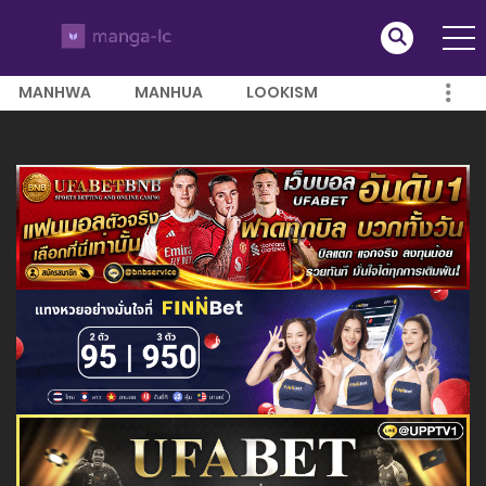
MANHWA
MANHUA
LOOKISM