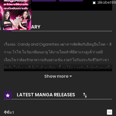
SUMMARY
เรื่องย่อ : Candy and Cigarettes เฒ่าสารพัดพิษกับอีหนูปืนโหด – ฮิ
รางะ ไรโซ ในวัยเกษียณอายุ ได้งานใหม่ทําที่มีค่าแรงสูงลิ่ว! แต่มี
เงื่อนไขว่าต้องรักษาความลับอย่างเข้ม งวด!! ไม่รับประกันชีวิต!!! เขา
ตัดสินใจรับงานที่เต็มไปด้วยปริศนานี้ จนได้มาเจอกับเด็กผู้หญิงคนหนึ่ง
ในที่เกิดเหตุฆาตกรรมสุดอํามหิต ชื่อของหล่อนคือ สึซึคาเซะ มิฮารุ เป็น
Show more
นักฆ่าอายุ 11 ปี สังกัด “องค์กร SS” หน่วยงานลอบสังหารของรัฐบาล…
LATEST MANGA RELEASES
อ่านเรื่องนี้ก่อนใครได้ที่ MANGA-LC.NET เท่านั้น!
ซีซั่น 1