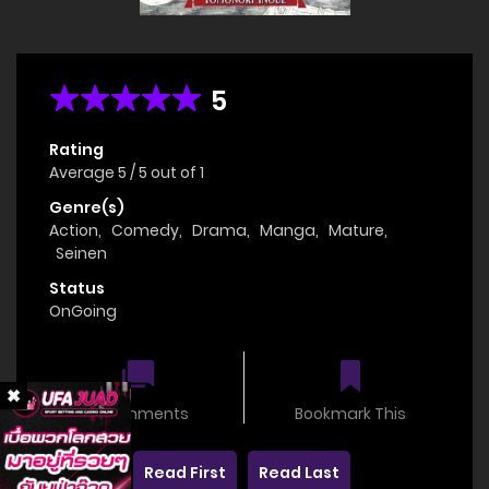
5
Rating
Average
5
/
5
out of
1
Genre(s)
Action
,
Comedy
,
Drama
,
Manga
,
Mature
,
Seinen
Status
OnGoing
0 comments
Bookmark This
Read First
Read Last