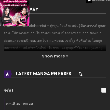
SUMMARY
เรื่องย่อ : Chaos Alchemist – กู่หยุน อัจฉริยะหนุ่มผู้มีพรสวรรค์ ถูกลด
ฐานะให้ทำงานจิปาถะในสำนักชิงซาน เนื่องจากพลังปราณของเขา
อ่อนแอลงจากผนึกของเทพโบราณ พ่อของเขาก็ถูกพัวพันด้วย โดยถูก
ปลดจากตำแหน่งหัวหน้าสำนักชิงซานและถูกคุมขังโดยตระกูลเฟยลู่
อริ ในเวลานี้ กู่หยุนได้ค้นพบความลับที่ซ่อนอยู่ในร่างกายของเขา และ
Show more
ทำพันธสัญญากับเทพโบราณ…
LATEST MANGA RELEASES
อ่านเรื่องนี้ก่อนใครได้ที่ MANGA-LC.NET เท่านั้น!
ซีซั่น 1
ตอนที่ 35 - อัพเดท