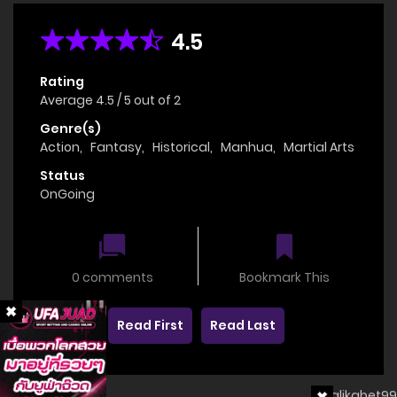
4.5
Rating
Average
4.5
/
5
out of
2
Genre(s)
Action
,
Fantasy
,
Historical
,
Manhua
,
Martial Arts
Status
OnGoing
0 comments
Bookmark This
Read First
Read Last