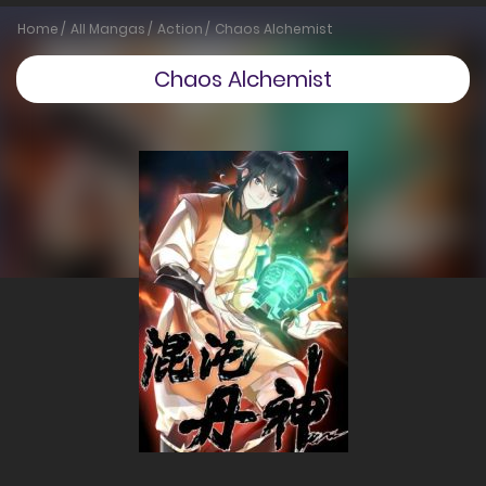
Home
All Mangas
Action
Chaos Alchemist
Chaos Alchemist