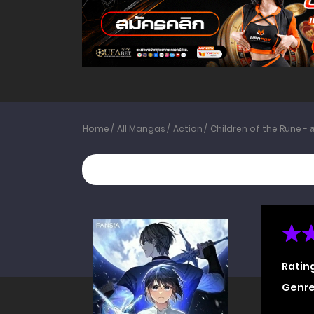
Home
All Mangas
Action
Children of the Rune - 
Ratin
Genre