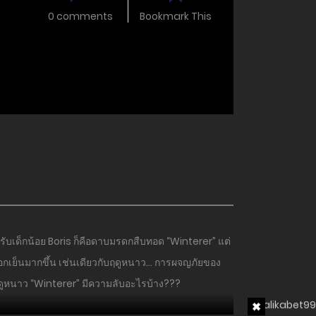
0 comments
Bookmark This
รับเด็กน้อย Boris ก็คือดาบมรดกสืบทอด “Winterer” แต่
เยือกเย็นมากขึ้น เช่นเดียวกับฤดูหนาว… การผจญภัยของ
บฤดูหนาว “Winterer” มีความลับอะไรบ้าง???