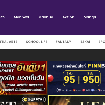
แรก
Manhwa
Manhua
Action
Manga
TIAL ARTS
SCHOOL LIFE
FANTASY
ISEKAI
SP