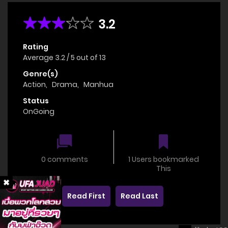
3.2
Rating
Average
3.2
/
5
out of
13
Genre(s)
Action
,
Drama
,
Manhua
Status
OnGoing
0 comments
1 Users bookmarked
This
Read First
Read Last