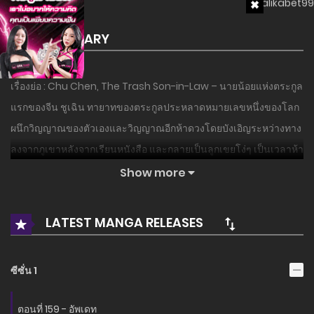
SUMMARY
เรื่องย่อ : Chu Chen, The Trash Son-in-Law – นายน้อยแห่งตระกูล
แรกของจีน ชูเฉิน ทายาทของตระกูลประหลาดหมายเลขหนึ่งของโลก
ผนึกวิญญาณของตัวเองและวิญญาณอีกห้าดวงโดยบังเอิญระหว่างทาง
ลงจากภูเขาหลังจากเรียนหนังสือ และกลายเป็นลูกเขยโง่ๆ เป็นเวลาห้า
ปี . หลังจากตื่นขึ้น ชูเฉิน เตรียมคิดบัญชีแค้น และแสดงศักยภาพของให้
Show more
ทุกคนได้เห็น…
LATEST MANGA RELEASES
อ่านเรื่องนี้ก่อนใครได้ที่ MANGA-LC.NET เท่านั้น!
ซีซั่น 1
ตอนที่ 159 - อัพเดท