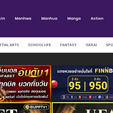
แรก
Manhwa
Manhua
Manga
Action
TIAL ARTS
SCHOOL LIFE
FANTASY
ISEKAI
SP