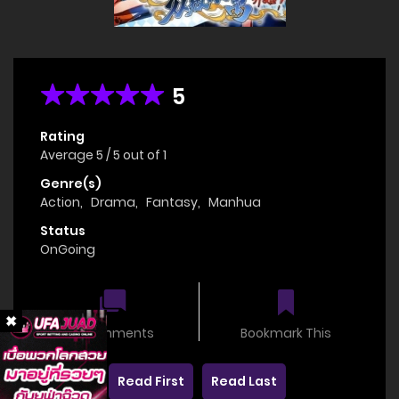
5
Rating
Average
5
/
5
out of
1
Genre(s)
Action
,
Drama
,
Fantasy
,
Manhua
Status
OnGoing
0 comments
Bookmark This
Read First
Read Last