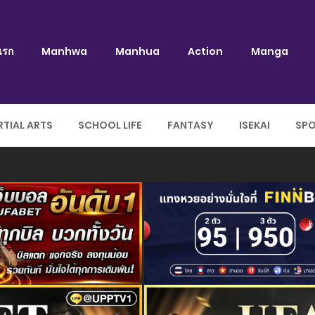
แรก
Manhwa
Manhua
Action
Manga
TIAL ARTS
SCHOOL LIFE
FANTASY
ISEKAI
SP