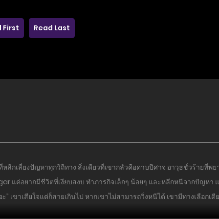
 First
Read Last
หลีกเลี่ยงปัญหาทุกวิถีทาง สิ่งเดียวที่เขากลัวคือดาบปีศาจ อาวุธชั่วร้ายท
 แค่อยากมีชีวิตที่เงียบสงบ ทำภารกิจเล็กๆ น้อยๆ และหลีกหนีจากปัญหา แ
ถอะ” เขาเสียใจแต่ก็สายเกินไป หากเขาไม่สามารถวิ่งหนีได้ เขามีทางเลือกเดีย