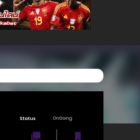
OnGoing
Status