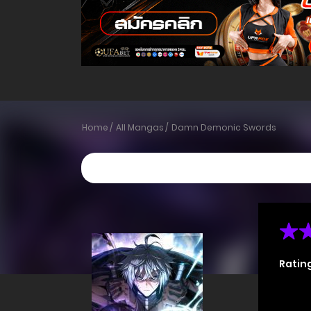
Home
All Mangas
Damn Demonic Swords
Ratin