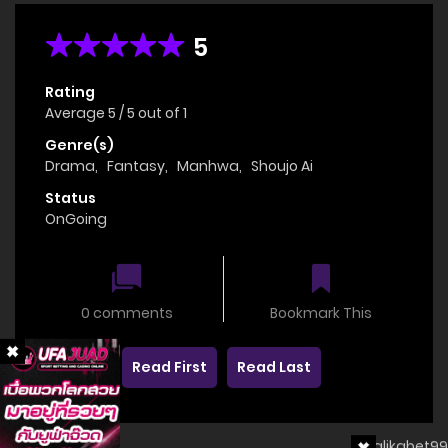
5
Rating
Average
5
/
5
out of
1
Genre(s)
Drama
,
Fantasy
,
Manhwa
,
Shoujo Ai
Status
OnGoing
0 comments
Bookmark This
Read First
Read Last