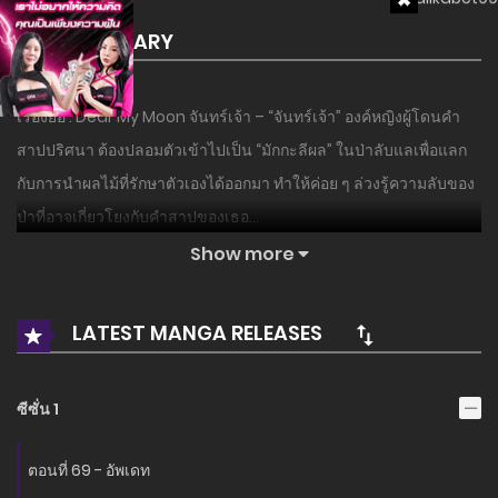
SUMMARY
เรื่องย่อ : Dear My Moon จันทร์เจ้า – “จันทร์เจ้า” องค์หญิงผู้โดนคำ
สาปปริศนา ต้องปลอมตัวเข้าไปเป็น “มักกะลีผล” ในป่าลับแลเพื่อแลก
กับการนำผลไม้ที่รักษาตัวเองได้ออกมา ทำให้ค่อย ๆ ล่วงรู้ความลับของ
ป่าที่อาจเกี่ยวโยงกับคำสาปของเธอ…
Show more
อ่านเรื่องนี้ก่อนใครได้ที่ MANGA-LC.NET เท่านั้น!
LATEST MANGA RELEASES
ซีซั่น 1
ตอนที่ 69 - อัพเดท