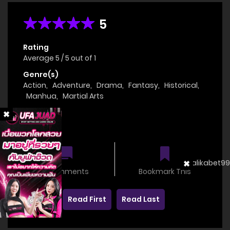
5
Rating
Average
5
/
5
out of
1
Genre(s)
Action
,
Adventure
,
Drama
,
Fantasy
,
Historical
,
Manhua
,
Martial Arts
Status
OnGoing
0 comments
Bookmark This
Read First
Read Last