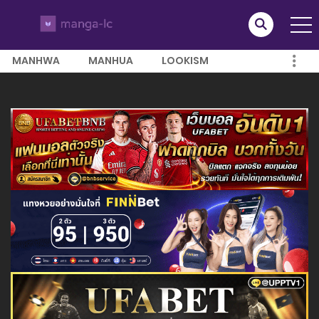
MANHWA
MANHUA
LOOKISM