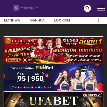
MANHWA
MANHUA
LOOKISM