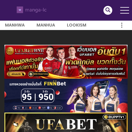
MANHWA
MANHUA
LOOKISM