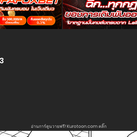
53
อ่านการ์ตูนวายฟรี! Kurotoon.com คลิ๊ก