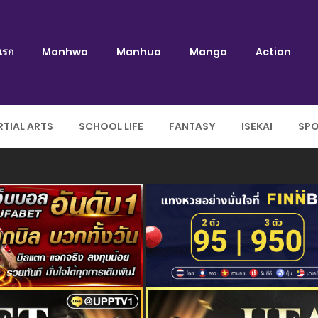
แรก
Manhwa
Manhua
Manga
Action
TIAL ARTS
SCHOOL LIFE
FANTASY
ISEKAI
SP