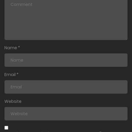
Name
*
Email
*
Website