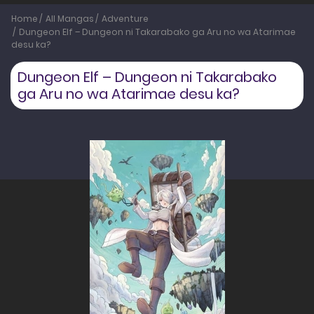
Home
All Mangas
Adventure
Dungeon Elf – Dungeon ni Takarabako ga Aru no wa Atarimae
desu ka?
Dungeon Elf – Dungeon ni Takarabako
ga Aru no wa Atarimae desu ka?