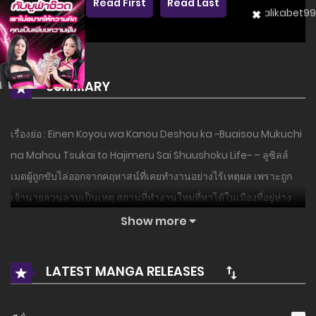
Read First
Read Last
SUMMARY
เรื่องย่อ : Einen Koyou wa Kanou Deshou ka ~Buaisou Mukuchi
na Mahou Tsukai to Hajimeru Sai Shuushoku Life~ – ลูซิลล์
เมดผู้ถูกขับไล่ออกจากคฤหาสน์ที่เคยทำงานอย่างไร้เหตุผล เพราะถูก
เจ้านายลวนลามเป็นเหตุ สถานที่ทำงานใหม่ที่หาได้ในเมืองที่อยู่ห่าง
ไกล คือคฤหาสน์ของ ฟิลิส จอมเวทผู้ไม่พูดไม่จาหน้าตาไม่รับแขกซึ่ง
Show more
อาศัยอยู่ในป่าเพียงลำพัง! ชีวิตที่ค่อยๆค้นหาของชอบของฟิลิสผู้แสน
ลึกลับก็ไม่เลวนัก ออกจะน่าสนุกด้วย…! แต่ทว่าดูเหมือนเจ้านายที่
LATEST MANGA RELEASES
คฤหาสน์ก่อนหน้ากำลังตามหาตัวลูซิลล์ เพื่อนำตัวเธอกลับไป…!? อาศัย
อยู่กับคุณลุงจอมเวท แฟนตาซีต่างโลกที่แสนอบอุ่น!! #เอย์เน็น