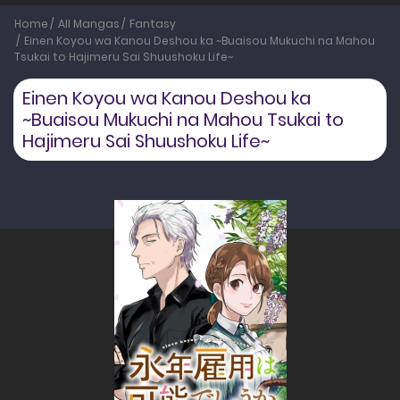
Home
All Mangas
Fantasy
Einen Koyou wa Kanou Deshou ka ~Buaisou Mukuchi na Mahou
Tsukai to Hajimeru Sai Shuushoku Life~
Einen Koyou wa Kanou Deshou ka
~Buaisou Mukuchi na Mahou Tsukai to
Hajimeru Sai Shuushoku Life~