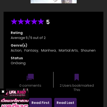
5
Rating
Average
5
/
5
out of
2
Genre(s)
Action
,
Fantasy
,
Manhwa
,
Martial Arts
,
Shounen
Status
OnGoing
0 comments
2 Users bookmarked
This
Read First
Read Last