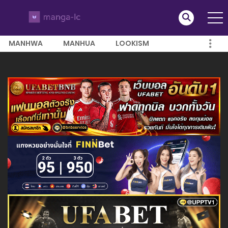
MANHWA
MANHUA
LOOKISM