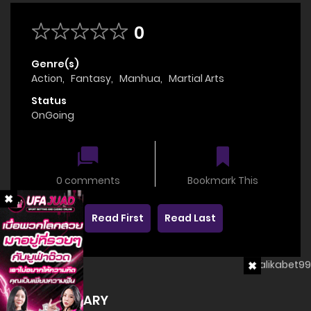
0
Genre(s)
Action
,
Fantasy
,
Manhua
,
Martial Arts
Status
OnGoing
0 comments
Bookmark This
Read First
Read Last
SUMMARY