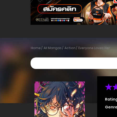
Home
All Mangas
Action
Everyone Loves Her
Ratin
Genre