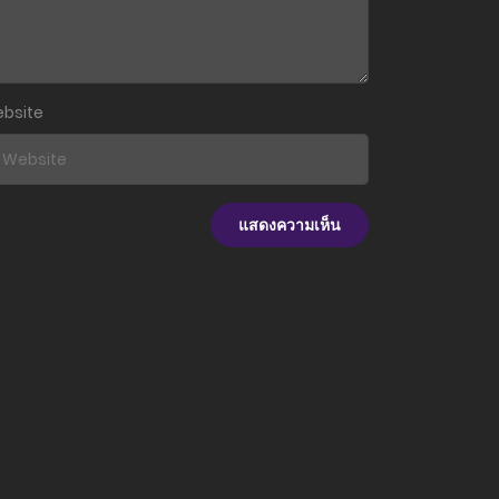
bsite