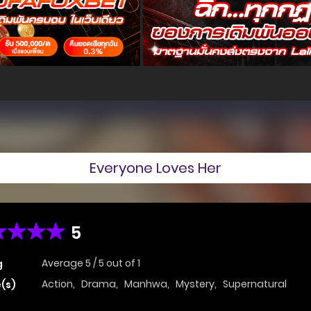
Everyone Loves Her
5
Average
5
/
5
out of
1
g
Action
,
Drama
,
Manhwa
,
Mystery
,
Supernatural
(s)