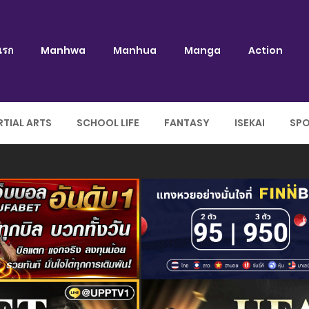
แรก
Manhwa
Manhua
Manga
Action
TIAL ARTS
SCHOOL LIFE
FANTASY
ISEKAI
SP