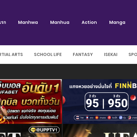
แรก
Manhwa
Manhua
Action
Manga
TIAL ARTS
SCHOOL LIFE
FANTASY
ISEKAI
SP