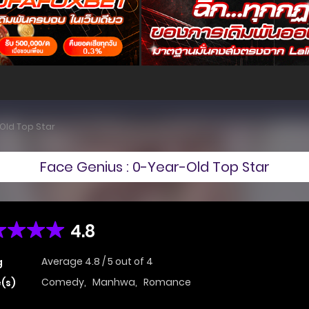
-Old Top Star
Face Genius : 0-Year-Old Top Star
4.8
Average
4.8
/
5
out of
4
g
Comedy
,
Manhwa
,
Romance
(s)