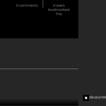
0 comments
3 Users
bookmarked
This