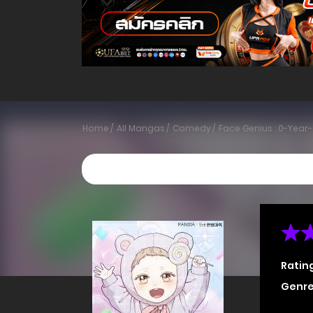
Home
All Mangas
Comedy
Face Genius : 0-Year
Ratin
Genre