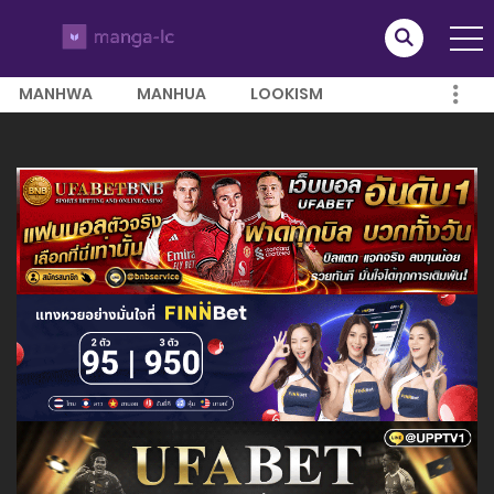
MANHWA
MANHUA
LOOKISM