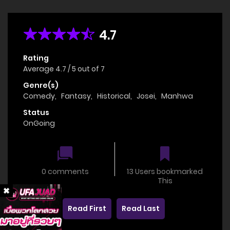
4.7
Rating
Average
4.7
/
5
out of
7
Genre(s)
Comedy
,
Fantasy
,
Historical
,
Josei
,
Manhwa
Status
OnGoing
0 comments
13 Users bookmarked
This
Read First
Read Last