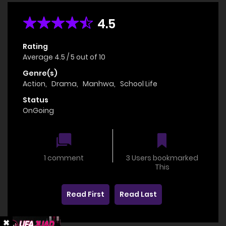
4.5
Rating
Average
4.5
/
5
out of
10
Genre(s)
Action
,
Drama
,
Manhwa
,
School Life
Status
OnGoing
1 comment
3 Users bookmarked
This
Read First
Read Last