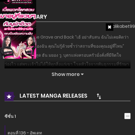
SUMMARY
เรื่องย่อ : From the Grave and Back “เฮ้ อย่าสับสน ฉันไม่เคยคิดว่า
คุณเป็นน้องชายของฉัน คุณไม่รู้ด้วยซ้ำว่าสถานที่ของคุณอยู่ที่ไหน”
นั่นคือกริชที่เจ็บที่สุด ฮัน มยอง วู. บุตรแห่งครอบครัวมั่งคั่งที่มีจิตใจ
ว่องไว แต่พระเจ้าไม่ได้ให้ทุกสิ่งแก่เขา โรคหัวใจจากพันธุกรรมที่รักษา
ไม่หาย พระองค์ทรงทำดีที่สุดแล้วเพื่อให้ได้รับความเคารพจากผู้คนรอบ
Show more
ข้าง แต่พ่อของเขา ประธาน และสมาชิกในครอบครัวของเขาไม่เคย
เอาจริงเอาจังกับเขาเลย นั่นคือตอนที่เกิดอุบัติเหตุขึ้นอย่างกะทันหัน
LATEST MANGA RELEASES
และ… เขาตื่นขึ้นมาในร่างของนักเรียนที่บาดเจ็บสาหัส คิมชอลมิน
อ่านเรื่องนี้ก่อนใครได้ที่ MANGA-LC.NET เท่านั้น!
ซีซั่น 1
ตอนที่ 136 - อัพเดท